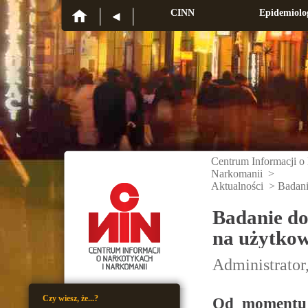
CINN
Epidemiolo
Centrum Informacji o
Narkomanii
>
Aktualności
>
Badani
Badanie do
na użytko
Administrator
Czy wiesz, że...?
Od momentu 