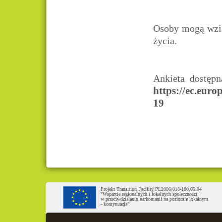
Osoby mogą wzią
życia.
Ankieta dostępn
https://ec.eu
19
Projekt Transition Facility PL2006/018-180.05.04
"Wsparcie regionalnych i lokalnych społeczności
w przeciwdziałaniu narkomanii na poziomie lokalnym
- kontynuacja"