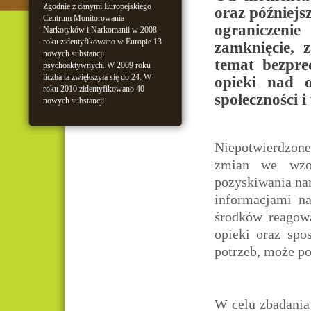
Zgodnie z danymi Europejskiego
oraz późniejs
Centrum Monitorowania
ograniczenie
Narkotyków i Narkomanii w 2008
roku zidentyfikowano w Europie 13
zamknięcie, 
nowych substancji
temat bezpre
psychoaktywnych. W 2009 roku
liczba ta zwiększyła się do 24. W
opieki nad 
roku 2010 zidentyfikowano 40
społeczności i
nowych substancji.
Niepotwierdzone
zmian we wzor
pozyskiwania nar
informacjami n
środków reagow
opieki oraz spo
potrzeb, może p
W celu zbadania