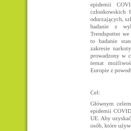
epidemii COVI
członkowskich
odurzających, s
badanie z wyk
Trendspotter we
to badanie sta
zakresie narkot
prowadzony w ca
temat możliwo
Europie z powod
Cel:
Głównym celem 
epidemii COVID
UE. Aby uzyskać 
osób, które używ