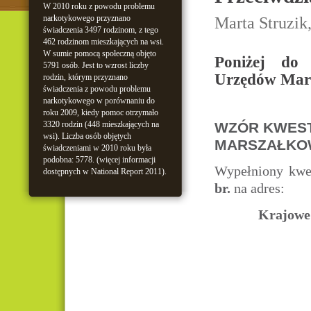
W 2010 roku z powodu problemu
narkotykowego przyznano
Marta Struzik
świadczenia 3497 rodzinom, z tego
462 rodzinom mieszkających na wsi.
W sumie pomocą społeczną objęto
Poniżej do 
5791 osób. Jest to wzrost liczby
Urzędów Mars
rodzin, którym przyznano
świadczenia z powodu problemu
narkotykowego w porównaniu do
roku 2009, kiedy pomoc otrzymało
3320 rodzin (448 mieszkających na
WZÓR KWEST
wsi). Liczba osób objętych
MARSZAŁKO
świadczeniami w 2010 roku była
podobna: 5778. (więcej informacji
Wypełniony kwes
dostępnych w National Report 2011).
br.
na adres:
Krajowe 