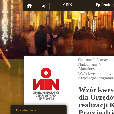
CINN
Epidemiolo
Centrum Informacji o
Narkomanii
>
Aktualności
>
Wzór kwestionariusza
Krajowego Programu P
Wzór kwes
dla Urzędó
realizacji
Przeciwdzi
Czy wiesz, że...?