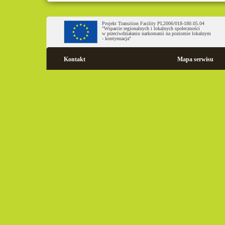
Projekt Transition Facility PL2006/018-180.05.04
"Wsparcie regionalnych i lokalnych społeczności
w przeciwdziałaniu narkomanii na poziomie lokalnym
- kontynuacja"
Kontakt
Mapa serwisu