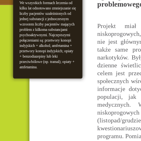
problemowego
We wszystkich formach leczenia od
kilku lat odnotowano zmniejszanie się
liczby pacjentów uzależnionych od
jednej substancji z jednoczesnym
wzrostem liczby pacjentów mających
Projekt miał
problem z kilkoma substancjami
niskoprogowych,
psychoaktywnymi. Najczęstszymi
połączeniami są: przetwory konopi
nie jest główn
indyjskich + alkohol; amfetamina +
także same pro
przetwory konopi indyjskich; opiaty
narkotyków. Był
+ benzodiazepiny lub leki
przeciwbólowe (np. tramal); opiaty +
dzienne świetl
amfetamina.
celem jest prze
społecznych wśr
informacje dot
populacji, jak
medycznych. 
niskoprogow
(listopad/gru
kwestionariusz
programu. Pomiar