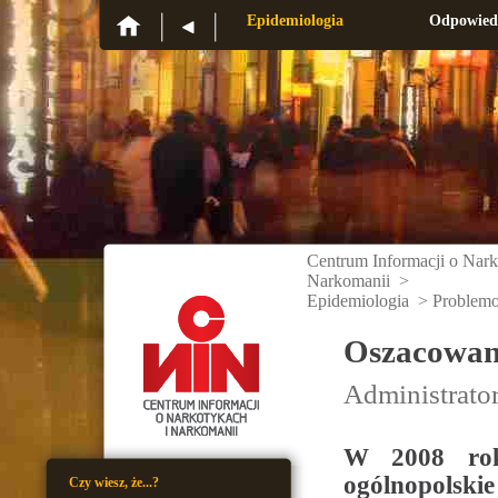
CINN
Epidemiologia
Odpowied
Centrum Informacji o Nark
Narkomanii
>
Epidemiologia
>
Problem
Oszacowan
Administrato
W 2008 rok
ogólnopolskie
Czy wiesz, że...?