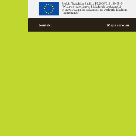
Projekt Transition Facility PL2006/018-180.05.04
"Wsparcie regionalnych i lokalnych społeczności
w przeciwdziałaniu narkomanii na poziomie lokalnym
- kontynuacja"
Kontakt
Mapa serwisu