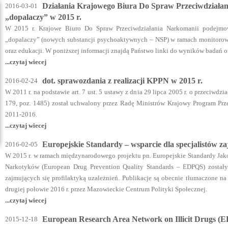
Działania Krajowego Biura Do Spraw Przeciwdziałan
2016-03-01
„dopalaczy” w 2015 r.
W 2015 r. Krajowe Biuro Do Spraw Przeciwdziałania Narkomanii podejmow
„dopalaczy” (nowych substancji psychoaktywnych – NSP) w ramach monitorowan
oraz edukacji. W poniższej informacji znajdą Państwo linki do wyników badań o
...czytaj wiecej
dot. sprawozdania z realizacji KPPN w 2015 r.
2016-02-24
W 2011 r. na podstawie art. 7 ust. 5 ustawy z dnia 29 lipca 2005 r. o przeciwdzi
179, poz. 1485) został uchwalony przez Radę Ministrów Krajowy Program Prze
2011-2016.
...czytaj wiecej
Europejskie Standardy – wsparcie dla specjalistów za
2016-02-05
W 2015 r. w ramach międzynarodowego projektu pn. Europejskie Standardy Jako
Narkotyków (European Drug Prevention Quality Standards – EDPQS) zostały
zajmujących się profilaktyką uzależnień. Publikacje są obecnie tłumaczone na
drugiej połowie 2016 r. przez Mazowieckie Centrum Polityki Społecznej.
...czytaj wiecej
European Research Area Network on Illicit Drugs 
2015-12-18