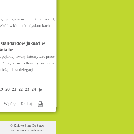
ję programów redukcji szkód,
 szkód w klubach i dyskotekach.
 standardów jakości w
nia br.
ropejskiej trwały intensywne prace
Prace, które odbywały się m.in.
ież polska delegacja.
19
20
21
22
23
24
W górę
Drukuj
© Krajowe Biuro Do Spraw
Przeciwdziałania Narkomanii