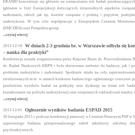
ERANID koncentruje się głównie na wzmacnianiu roli badań przekraczającyc
(głównie w Unii Europejskiej) dotyczących różnorodnych aspektów związ
narkomanii, takich jak np. kwestie związane z podażą i popytem, podejmo
narkotykowa. W tym celu współpracuje z Europejskim Centrum Monitoro
(EMCDDA) oraz Pompidou-group.
...czytaj wiecej
W dniach 2-3 grudnia br. w Warszawie odbyła się kon
2015-12-16
– nauka dla praktyki”
Konferencja została zorganizowana przez Krajowe Biuro ds. Przeciwdziałania
ds. Badań Naukowych KBPN i była skierowana zarówno do badaczy, jak i pr
problemu narkotyków i narkomanii. Spotkanie miało na celu zaprezentowan
zrealizowanych m.in. w ramach konkursu badawczego ogłaszanego corocznie pr
przełożenia wyników badań na praktykę oraz dyskusję na temat roli ba
kształtowanie się polityki narkotykowej oraz wzajemnych oddziaływań między 
...czytaj wiecej
Ogłoszenie wyników badania ESPAD 2015
2015-12-01
30 listopada 2015 r. podczas konferencji prasowej w Centrum Prasowym PAP w
najnowszego badania przeprowadzonego wśród młodzieży szkolnej dot
psychoaktywnych.