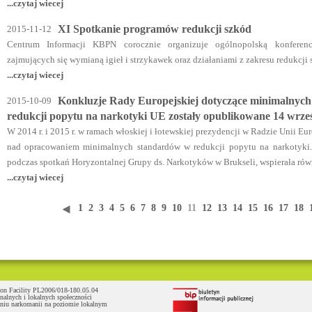
...czytaj wiecej
XI Spotkanie programów redukcji szkód
2015-11-12
Centrum Informacji KBPN corocznie organizuje ogólnopolską konferenc
zajmujących się wymianą igieł i strzykawek oraz działaniami z zakresu redukcji
...czytaj wiecej
Konkluzje Rady Europejskiej dotyczące minimalnych
2015-10-09
redukcji popytu na narkotyki UE zostały opublikowane 14 wrześ
W 2014 r. i 2015 r. w ramach włoskiej i łotewskiej prezydencji w Radzie Unii Eu
nad opracowaniem minimalnych standardów w redukcji popytu na narkotyki. 
podczas spotkań Horyzontalnej Grupy ds. Narkotyków w Brukseli, wspierała równ
...czytaj wiecej
1
2
3
4
5
6
7
8
9
10
11
12
13
14
15
16
17
18
tion Facility PL2006/018-180.05.04
nalnych i lokalnych społeczności
aniu narkomanii na poziomie lokalnym