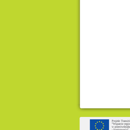
Projekt Transi
"Wsparcie regio
w przeciwdział
- kontynuacja"