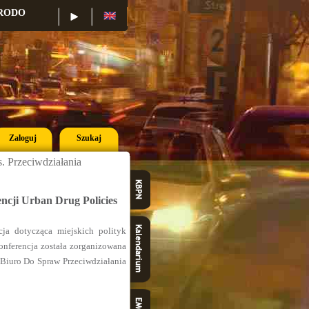
RODO
Konkurs
Konferencje
Zaloguj
Szukaj
. Przeciwdziałania
cji Urban Drug Policies
ja dotycząca miejskich polityk
onferencja została zorganizowana
 Biuro Do Spraw Przeciwdziałania