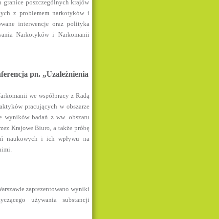
h granice poszczególnych krajów
anych z problemem narkotyków i
wane interwencje oraz polityka
wania Narkotyków i Narkomanii
ferencja pn. „Uzależnienia
 Narkomanii we współpracy z Radą
aktyków pracujących w obszarze
ie wyników badań z ww. obszaru
zez Krajowe Biuro, a także próbę
dań naukowych i ich wpływu na
nimi.
 Warszawie zaprezentowano wyniki
yczącego używania substancji