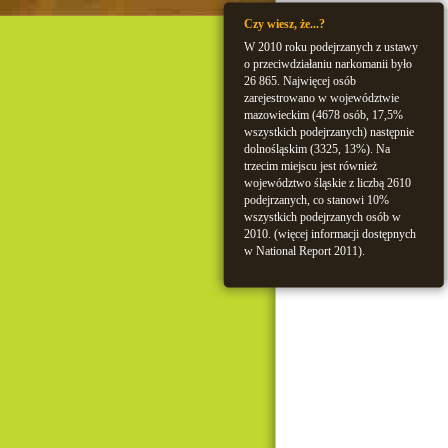
Czy wiesz, że...?
W 2010 roku podejrzanych z ustawy
o przeciwdziałaniu narkomanii było
26 865. Najwięcej osób
zarejestrowano w województwie
mazowieckim (4678 osób, 17,5%
wszystkich podejrzanych) następnie
dolnośląskim (3325, 13%). Na
trzecim miejscu jest również
województwo śląskie z liczbą 2610
podejrzanych, co stanowi 10%
wszystkich podejrzanych osób w
2010. (więcej informacji dostępnych
w National Report 2011).